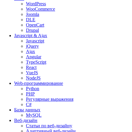
WordPress
WooCommerce
Joomla
DLE
OpenCart
Drupal
Javascript & Ajax
Javascript
jQuery
Ajax
Angular
TypeScript
React
VueJS
NodeJS
Web-программирование
Python
PHP
Регулярные выражения
C#
Базы данных
MySQL
Веб-дизайн
Статьи по веб-дизайну
Адаптивный веб-дизайн