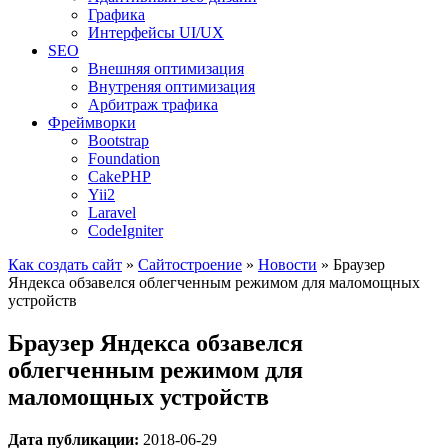
Графика
Интерфейсы UI/UX
SEO
Внешняя оптимизация
Внутреняя оптимизация
Арбитраж трафика
Фреймворки
Bootstrap
Foundation
CakePHP
Yii2
Laravel
CodeIgniter
Как создать сайт
»
Сайтостроение
»
Новости
»
Браузер
Яндекса обзавелся облегченным режимом для маломощных
устройств
Браузер Яндекса обзавелся
облегченным режимом для
маломощных устройств
Дата публикации:
2018-06-29