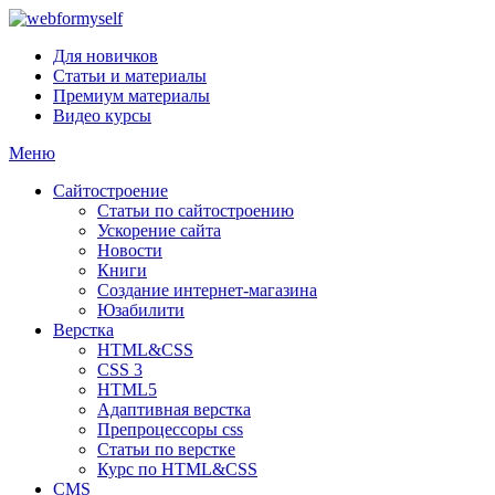
Для новичков
Статьи и материалы
Премиум материалы
Видео курсы
Меню
Сайтостроение
Статьи по сайтостроению
Ускорение сайта
Новости
Книги
Создание интернет-магазина
Юзабилити
Верстка
HTML&CSS
CSS 3
HTML5
Адаптивная верстка
Препроцессоры css
Статьи по верстке
Курс по HTML&CSS
CMS