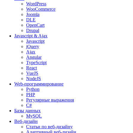
WordPress
WooCommerce
Joomla
DLE
OpenCart
Drupal
Javascript & Ajax
Javascript
jQuery
Ajax
Angular
TypeScript
React
VueJS
NodeJS
Web-программирование
Python
PHP
Регулярные выражения
C#
Базы данных
MySQL
Веб-дизайн
Статьи по веб-дизайну
Адаптивный веб-дизайн