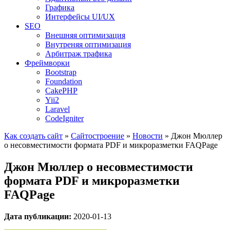
Графика
Интерфейсы UI/UX
SEO
Внешняя оптимизация
Внутреняя оптимизация
Арбитраж трафика
Фреймворки
Bootstrap
Foundation
CakePHP
Yii2
Laravel
CodeIgniter
Как создать сайт
»
Сайтостроение
»
Новости
»
Джон Мюллер
о несовместимости формата PDF и микроразметки FAQPage
Джон Мюллер о несовместимости
формата PDF и микроразметки
FAQPage
Дата публикации:
2020-01-13