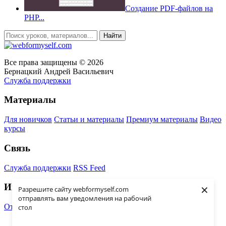
Создание PDF-файлов на
PHP...
Все права защищены © 2026
Бернацкий Андрей Васильевич
Служба поддержки
Материалы
Для новичков
Статьи и материалы
Премиум материалы
Видео
курсы
Связь
Служба поддержки
RSS Feed
×
Информация
Разрешите сайту webformyself.com
отправлять вам уведомления на рабочий
Отказ от ответственности
Правообладатели
стол
Материалы сайта (статьи, уроки, видео уроки, курсы и прочее)