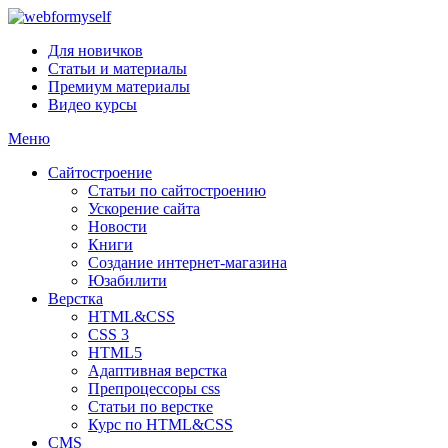
Для новичков
Статьи и материалы
Премиум материалы
Видео курсы
Меню
Сайтостроение
Статьи по сайтостроению
Ускорение сайта
Новости
Книги
Создание интернет-магазина
Юзабилити
Верстка
HTML&CSS
CSS 3
HTML5
Адаптивная верстка
Препроцессоры css
Статьи по верстке
Курс по HTML&CSS
CMS