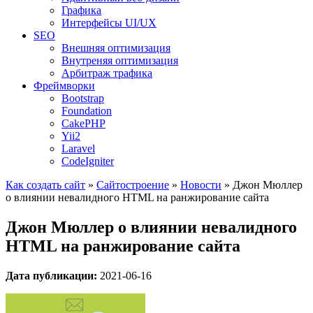
Графика
Интерфейсы UI/UX
SEO
Внешняя оптимизация
Внутреняя оптимизация
Арбитраж трафика
Фреймворки
Bootstrap
Foundation
CakePHP
Yii2
Laravel
CodeIgniter
Как создать сайт
»
Сайтостроение
»
Новости
»
Джон Мюллер
о влиянии невалидного HTML на ранжирование сайта
Джон Мюллер о влиянии невалидного
HTML на ранжирование сайта
Дата публикации:
2021-06-16