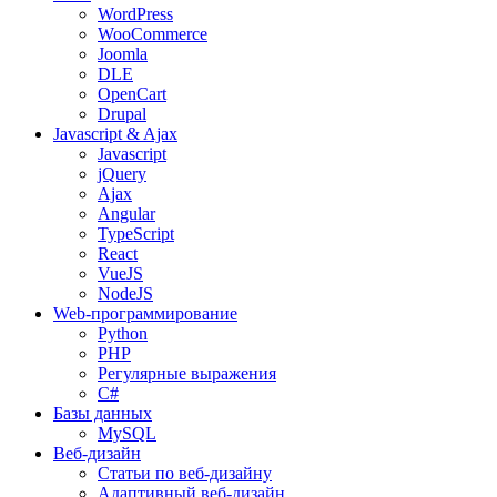
WordPress
WooCommerce
Joomla
DLE
OpenCart
Drupal
Javascript & Ajax
Javascript
jQuery
Ajax
Angular
TypeScript
React
VueJS
NodeJS
Web-программирование
Python
PHP
Регулярные выражения
C#
Базы данных
MySQL
Веб-дизайн
Статьи по веб-дизайну
Адаптивный веб-дизайн