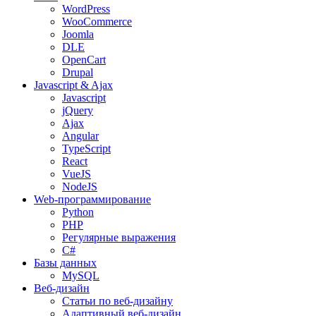
WordPress
WooCommerce
Joomla
DLE
OpenCart
Drupal
Javascript & Ajax
Javascript
jQuery
Ajax
Angular
TypeScript
React
VueJS
NodeJS
Web-программирование
Python
PHP
Регулярные выражения
C#
Базы данных
MySQL
Веб-дизайн
Статьи по веб-дизайну
Адаптивный веб-дизайн