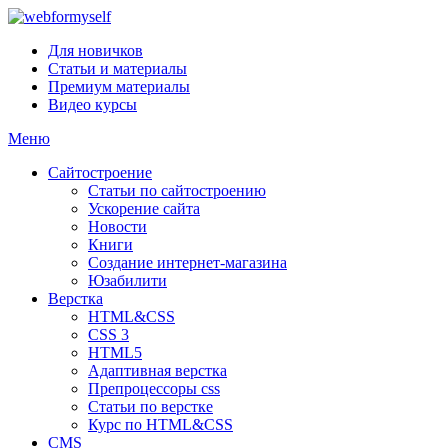
Для новичков
Статьи и материалы
Премиум материалы
Видео курсы
Меню
Сайтостроение
Статьи по сайтостроению
Ускорение сайта
Новости
Книги
Создание интернет-магазина
Юзабилити
Верстка
HTML&CSS
CSS 3
HTML5
Адаптивная верстка
Препроцессоры css
Статьи по верстке
Курс по HTML&CSS
CMS