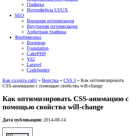
Графика
Интерфейсы UI/UX
SEO
Внешняя оптимизация
Внутреняя оптимизация
Арбитраж трафика
Фреймворки
Bootstrap
Foundation
CakePHP
Yii2
Laravel
CodeIgniter
Как создать сайт
»
Верстка
»
CSS 3
»
Как оптимизировать
CSS-анимацию с помощью свойства will-change
Как оптимизировать CSS-анимацию с
помощью свойства will-change
Дата публикации:
2014-08-14