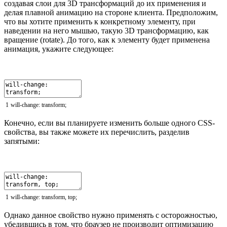
создавая слои для 3D трансформаций до их применения и
делая плавной анимацию на стороне клиента. Предположим,
что вы хотите применить к конкретному элементу, при
наведении на него мышью, такую 3D трансформацию, как
вращение (rotate). До того, как к элементу будет применена
анимация, укажите следующее:
1
will
-
change
:
transform
;
Конечно, если вы планируете изменить больше одного CSS-
свойства, вы также можете их перечислить, разделив
запятыми:
1
will
-
change
:
transform
,
top
;
Однако данное свойство нужно применять с осторожностью,
убедившись в том, что браузер не производит оптимизацию