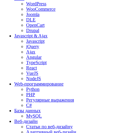
WordPress
WooCommerce
Joomla
DLE
OpenCart
Drupal
Javascript & Ajax
Javascript
jQuery
Ajax
Angular
TypeScript
React
VueJS
NodeJS
Web-программирование
Python
PHP
Регулярные выражения
C#
Базы данных
MySQL
Веб-дизайн
Статьи по веб-дизайну
Адаптивный веб-дизайн