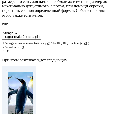
размера. То есть, для начала необходимо изменить размер до
максимально допустимого, а потом, при помощи обрезки,
подогнать его под определенный формат. Собственно, для
этого также есть метод:
PHP
1
$image
=
Image::
make
(
'test/pic2.jpg'
)
-
>
fit
(
100
,
180
,
function
(
$img
)
{
2
$img
-
>
upsize
(
)
;
3
}
)
;
При этом результат будет следующим: