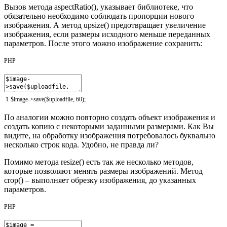
Вызов метода aspectRatio(), указывает библиотеке, что
обязательно необходимо соблюдать пропорции нового
изображения. А метод upsize() предотвращает увеличение
изображения, если размеры исходного меньше переданных
параметров. После этого можно изображение сохранить:
PHP
1
$image
-
>
save
(
$uploadfile
,
60
)
;
По аналогии можно повторно создать объект изображения и
создать копию с некоторыми заданными размерами. Как Вы
видите, на обработку изображения потребовалось буквально
несколько строк кода. Удобно, не правда ли?
Помимо метода resize() есть так же несколько методов,
которые позволяют менять размеры изображений. Метод
crop() – выполняет обрезку изображения, до указанных
параметров.
PHP