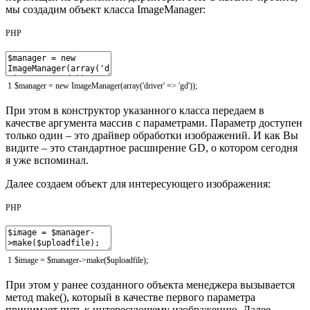
мы создадим объект класса ImageManager:
PHP
1
$manager
=
new
ImageManager
(
array
(
'driver'
=
>
'gd'
)
)
;
При этом в конструктор указанного класса передаем в
качестве аргумента массив с параметрами. Параметр доступен
только один – это драйвер обработки изображений. И как Вы
видите – это стандартное расширение GD, о котором сегодня
я уже вспоминал.
Далее создаем объект для интересующего изображения:
PHP
1
$image
=
$manager
-
>
make
(
$uploadfile
)
;
При этом у ранее созданного объекта менеджера вызывается
метод make(), который в качестве первого параметра
принимает путь к интересующему изображению. Далее