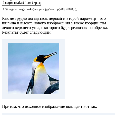
1
$image
=
Image::
make
(
'test/pic2.jpg'
)
-
>
crop
(
200
,
200
,
0
,
0
)
;
Как не трудно догадаться, первый и второй параметр – это
ширина и высота нового изображения а также координаты
левого верхнего угла, с которого будет реализована обрезка.
Результат будет следующим:
Притом, что исходное изображение выглядит вот так: