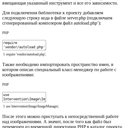
вмещающая указанный инструмент и все его зависимости.
Для подключения библиотеки к проекту добавляем
следующую строку кода в файле server.php (подключаем
сгенерированный композером файл autoload.php’):
PHP
1
require
'vendor/autoload.php'
;
Также необходимо импортировать пространство имен, в
котором описан специальный класс-менеджер по работе с
изображениями:
PHP
1
use
Intervention
\
Image
\
ImageManager
;
После этого можно приступать к непосредственной работе
над изображениями. А значит, после того как файл был
перемещен из временной директории PHP в каталог проекта,