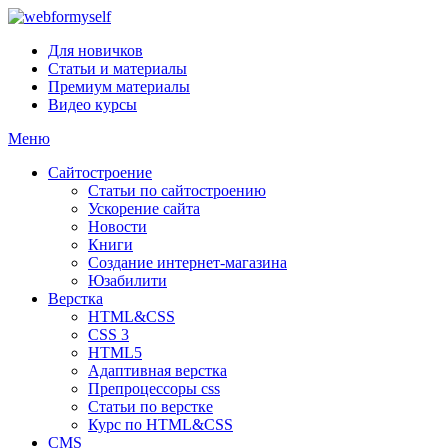
Для новичков
Статьи и материалы
Премиум материалы
Видео курсы
Меню
Сайтостроение
Статьи по сайтостроению
Ускорение сайта
Новости
Книги
Создание интернет-магазина
Юзабилити
Верстка
HTML&CSS
CSS 3
HTML5
Адаптивная верстка
Препроцессоры css
Статьи по верстке
Курс по HTML&CSS
CMS