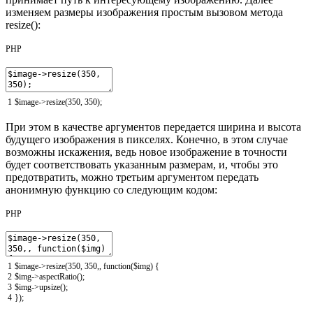
изменяем размеры изображения простым вызовом метода
resize():
PHP
1
$image
-
>
resize
(
350
,
350
)
;
При этом в качестве аргументов передается ширина и высота
будущего изображения в пикселях. Конечно, в этом случае
возможны искажения, ведь новое изображение в точности
будет соответствовать указанным размерам, и, чтобы это
предотвратить, можно третьим аргументом передать
анонимную функцию со следующим кодом:
PHP
1
$image
-
>
resize
(
350
,
350
,
,
function
(
$img
)
{
2
$img
-
>
aspectRatio
(
)
;
3
$img
-
>
upsize
(
)
;
4
}
)
;