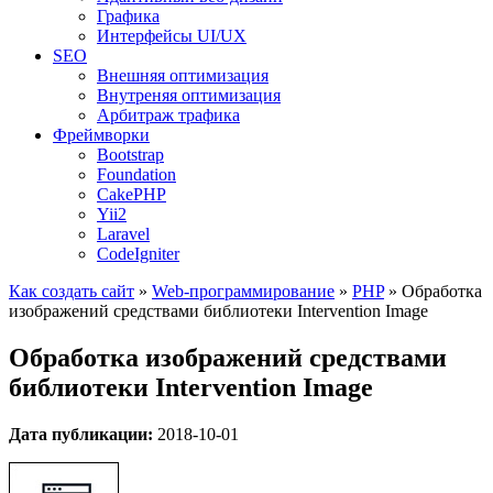
Графика
Интерфейсы UI/UX
SEO
Внешняя оптимизация
Внутреняя оптимизация
Арбитраж трафика
Фреймворки
Bootstrap
Foundation
CakePHP
Yii2
Laravel
CodeIgniter
Как создать сайт
»
Web-программирование
»
PHP
»
Обработка
изображений средствами библиотеки Intervention Image
Обработка изображений средствами
библиотеки Intervention Image
Дата публикации:
2018-10-01