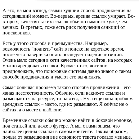
А это, на мой взгляд, самый худший способ продвижения на
сегодняшний момент. Во-первых, аренда ссылок умирает. Во-
вторых, качество таких ссылок обычно намного хуже, чем
вечных. В-третьих, тоже есть риск получения санкций от
поисковиков.
Есть у этого способа и преимущества. Например,
возможность “поднять” сайт в поиске на короткое время,
после чего наверняка опять последует падение позиций.
Очень мало сегодня в сети качественных сайтов, на которых
можно арендовать ссылки. Кроме этого, логично
предположить, что поисковые системы давно знают о таком
способе продвижения и умеют его вычислять.
Самая большая проблема такого способа продвижения – его
явная неестественность. Обычно, если какие-то ссылки и
размещаются на ресурсе, то навсегда. Ну а еще одна проблема
арендных ссылок – место, где их размещают. Я сейчас не о
сайтах, а о месте в шаблоне.
Временные ссылки обычно можно найти в боковой колонке,
под статьей или даже в футере. А мы с вами знаем, что
наиболее ценны ссылки в самом контенте. Таким образом,
польза от размещения вне основного текста гораздо меньше.