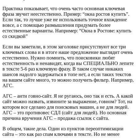
Практика показывает, что очень часто основная ключевая
фраза звучит неестественно. Пример: “окна ростов купить”.
Если так, то лучше уже не использовать точное вхождение
вовсе, а с помощью размышления придумать более
естественные варианты. Например: “Окна в Ростове: купить
со скидкой”
Если вы заметили, в этом заголовке присутствуют все три
ключевых слова и в итоге наше предложение выглядит очень
естественно. Нужно помнить, что поисковики любят
естественность и ненавидят, когда вы СПЕЦИАЛЬНО лепите
в тексте 5-6 раз ключевую фразу. В таком случае никаких
шансов надолго задержаться в топе нет, а если таких текстов
на вашем сайте много, то можно получить фильтр. Например,
АГС.
АГС – анти говно-сайт. Я не ругаюсь, оно так и есть. А какой
сайт можно назвать, извините за выражение, говном? Тот, на
котором все сделано для поисковых машин, а не для людей.
АГС – это противовес СДЛ (сайт для людей). Но основная
причина вручения АГС – продажа ссылок с сайта.
В общем, такие дела. Один из пунктов переоптимизации
сайта – это как раз спам ключами в тексте. Но не менее