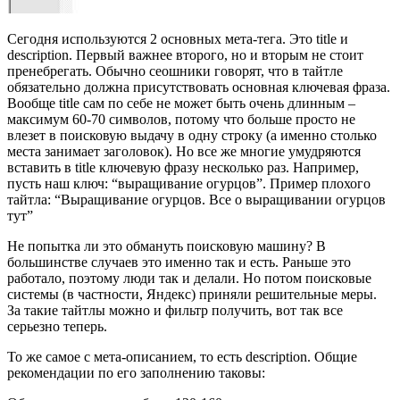
Сегодня используются 2 основных мета-тега. Это title и
description. Первый важнее второго, но и вторым не стоит
пренебрегать. Обычно сеошники говорят, что в тайтле
обязательно должна присутствовать основная ключевая фраза.
Вообще title сам по себе не может быть очень длинным –
максимум 60-70 символов, потому что больше просто не
влезет в поисковую выдачу в одну строку (а именно столько
места занимает заголовок). Но все же многие умудряются
вставить в title ключевую фразу несколько раз. Например,
пусть наш ключ: “выращивание огурцов”. Пример плохого
тайтла: “Выращивание огурцов. Все о выращивании огурцов
тут”
Не попытка ли это обмануть поисковую машину? В
большинстве случаев это именно так и есть. Раньше это
работало, поэтому люди так и делали. Но потом поисковые
системы (в частности, Яндекс) приняли решительные меры.
За такие тайтлы можно и фильтр получить, вот так все
серьезно теперь.
То же самое с мета-описанием, то есть description. Общие
рекомендации по его заполнению таковы: