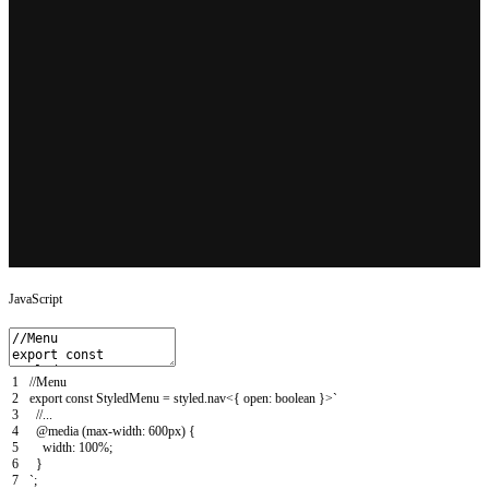
JavaScript
1
//Menu
2
export
const
StyledMenu
=
styled
.
nav
<
{
open
:
boolean
}
>
`
3
//...
4
@
media
(
max
-
width
:
600px
)
{
5
width
:
100
%
;
6
}
7
`
;