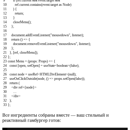
9
if
(
ref
.
current
&& event.target &&
10
ref.current.contains(event.target as Node)
11
) {
12
return;
13
}
14
closeMenu
(
)
;
15
}
;
16
17
document
.
addEventListener
(
"mousedown"
,
listener
)
;
18
return
(
)
=
>
{
19
document
.
removeEventListener
(
"mousedown"
,
listener
)
;
20
}
;
21
}
,
[
ref
,
closeMenu
]
)
;
22
}
;
23
const
Menu
=
(
props
:
Props
)
=
>
{
24
const
[
open
,
setOpen
]
=
useState
<
boolean
>
(
false
)
;
25
26
const
node
=
useRef
<
HTMLDivElement
>
(
null
)
;
27
useOnClickOutside
(
node
,
(
)
=
>
props
.
setOpen
(
false
)
)
;
28
return
(
29
<
div
ref
=
{
node
}
>
30
.
.
.
.
31
<
/
div
>
32
)
;
33
}
;
Все ингредиенты собраны вместе — ваш стильный и
реактивный гамбургер готов: