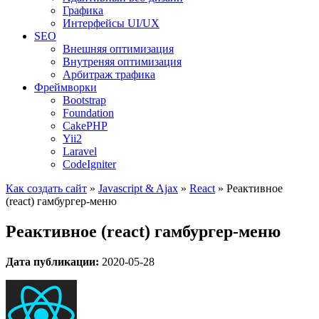
Графика
Интерфейсы UI/UX
SEO
Внешняя оптимизация
Внутреняя оптимизация
Арбитраж трафика
Фреймворки
Bootstrap
Foundation
CakePHP
Yii2
Laravel
CodeIgniter
Как создать сайт
»
Javascript & Ajax
»
React
»
Реактивное
(react) гамбургер-меню
Реактивное (react) гамбургер-меню
Дата публикации:
2020-05-28