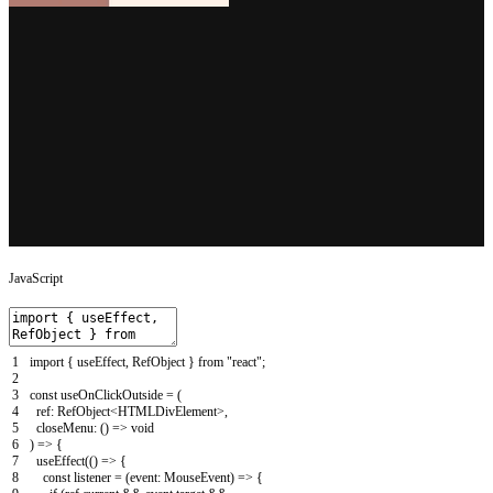
JavaScript
1
import
{
useEffect
,
RefObject
}
from
"react"
;
2
3
const
useOnClickOutside
=
(
4
ref
:
RefObject
<
HTMLDivElement
>
,
5
closeMenu
:
(
)
=
>
void
6
)
=
>
{
7
useEffect
(
(
)
=
>
{
8
const
listener
=
(
event
:
MouseEvent
)
=
>
{