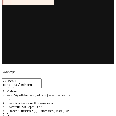
JavaScript
1
// Menu
2
const
StyledMenu
=
styled
.
nav
<
{
open
:
boolean
}
>
`
3
//...
4
transition
:
transform
0.3s
ease
-
in
-
out
;
5
transform
:
$
{
(
{
open
}
)
=
>
6
(
open
?
"translateX(0)"
:
"translateX(-100%)"
)
}
;
7
`
;