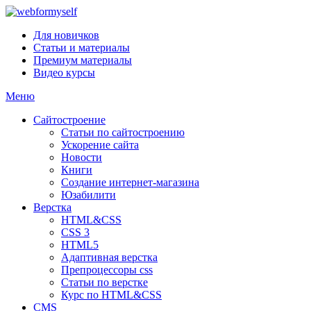
Для новичков
Статьи и материалы
Премиум материалы
Видео курсы
Меню
Сайтостроение
Статьи по сайтостроению
Ускорение сайта
Новости
Книги
Создание интернет-магазина
Юзабилити
Верстка
HTML&CSS
CSS 3
HTML5
Адаптивная верстка
Препроцессоры css
Статьи по верстке
Курс по HTML&CSS
CMS