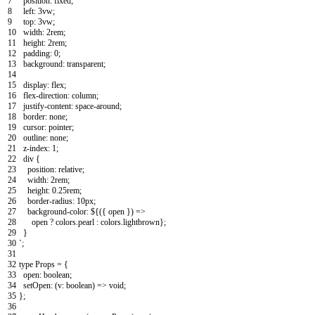
7
position
:
fixed
;
8
left
:
3vw
;
9
top
:
3vw
;
10
width
:
2rem
;
11
height
:
2rem
;
12
padding
:
0
;
13
background
:
transparent
;
14
15
display
:
flex
;
16
flex
-
direction
:
column
;
17
justify
-
content
:
space
-
around
;
18
border
:
none
;
19
cursor
:
pointer
;
20
outline
:
none
;
21
z
-
index
:
1
;
22
div
{
23
position
:
relative
;
24
width
:
2rem
;
25
height
:
0.25rem
;
26
border
-
radius
:
10px
;
27
background
-
color
:
$
{
(
{
open
}
)
=
>
28
open
?
colors
.
pearl
:
colors
.
lightbrown
}
;
29
}
30
`
;
31
32
type
Props
=
{
33
open
:
boolean
;
34
setOpen
:
(
v
:
boolean
)
=
>
void
;
35
}
;
36