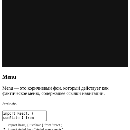
Menu
Menu — это коричневый фон, который действует как
фактическое меню, содержащее ссылки навигации.
JavaScript
1
import
React
,
{
useState
}
from
"react"
;
2
import
styled
from
"styled-components"
;