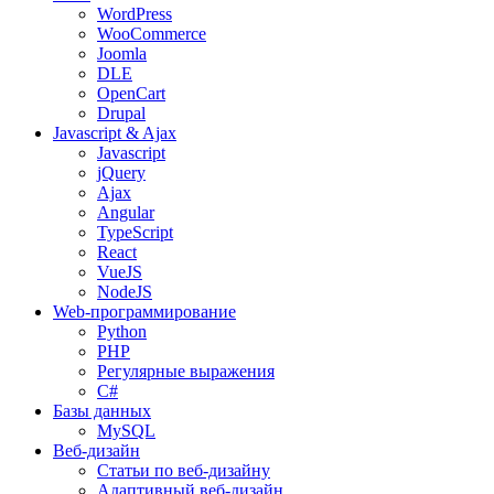
WordPress
WooCommerce
Joomla
DLE
OpenCart
Drupal
Javascript & Ajax
Javascript
jQuery
Ajax
Angular
TypeScript
React
VueJS
NodeJS
Web-программирование
Python
PHP
Регулярные выражения
C#
Базы данных
MySQL
Веб-дизайн
Статьи по веб-дизайну
Адаптивный веб-дизайн