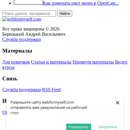
Как поменять цвет меню в OpenCart...
Все права защищены © 2026
Бернацкий Андрей Васильевич
Служба поддержки
Материалы
Для новичков
Статьи и материалы
Премиум материалы
Видео
курсы
Связь
Служба поддержки
RSS Feed
×
Информация
Разрешите сайту webformyself.com
отправлять вам уведомления на рабочий
Отказ от ответственности
Правообладатели
стол
Материалы сайта (статьи, уроки, видео уроки, курсы и прочее)
предназначены исключительно для самостоятельного изучения
Разрешить
Запретить