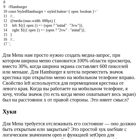
8
9
//Hamburger
10
const
StyledHamburger
=
styled
.
button
<
{
open
:
boolean
}
>
`
11
//...
12
@
media
(
max
-
width
:
600px
)
{
13
left
:
$
{
(
{
open
}
)
=
>
(
open
?
"initial"
:
"3vw"
)
}
;
14
right
:
$
{
(
{
open
}
)
=
>
(
open
?
"2vw"
:
"initial"
)
}
;
15
}
16
//...
17
`
;
Для Menu нам просто нужно создать медиа-запрос, при
котором ширина меню становится 100% области просмотра,
вместо 30%, когда ширина экрана составляет 600 пикселей
или меньше. Для Hamburger я хотела переместить значок
крестика при открытии меню на мобильном телефоне вправо.
Свойство left используется для перемещения крестика от
левого края. Когда вы работаете на мобильном телефоне, я
хочу, чтобы значок (то есть когда меню охватывает весь экран)
был на расстоянии x от правой стороны. Это имеет смысл?
Хуки
Для Menu требуется отслеживать его состояние — оно должно
быть открытым или закрытым? Это простой хук useState с
логическим значением open и функцией setOpen для