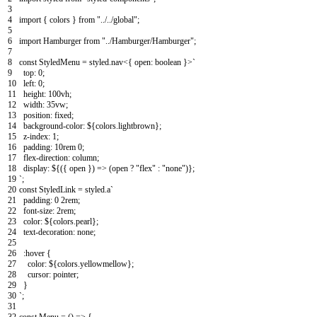
3
4
import
{
colors
}
from
"../../global"
;
5
6
import
Hamburger
from
"../Hamburger/Hamburger"
;
7
8
const
StyledMenu
=
styled
.
nav
<
{
open
:
boolean
}
>
`
9
top
:
0
;
10
left
:
0
;
11
height
:
100vh
;
12
width
:
35vw
;
13
position
:
fixed
;
14
background
-
color
:
$
{
colors
.
lightbrown
}
;
15
z
-
index
:
1
;
16
padding
:
10rem
0
;
17
flex
-
direction
:
column
;
18
display
:
$
{
(
{
open
}
)
=
>
(
open
?
"flex"
:
"none"
)
}
;
19
`
;
20
const
StyledLink
=
styled
.
a
`
21
padding
:
0
2rem
;
22
font
-
size
:
2rem
;
23
color
:
$
{
colors
.
pearl
}
;
24
text
-
decoration
:
none
;
25
26
:
hover
{
27
color
:
$
{
colors
.
yellowmellow
}
;
28
cursor
:
pointer
;
29
}
30
`
;
31