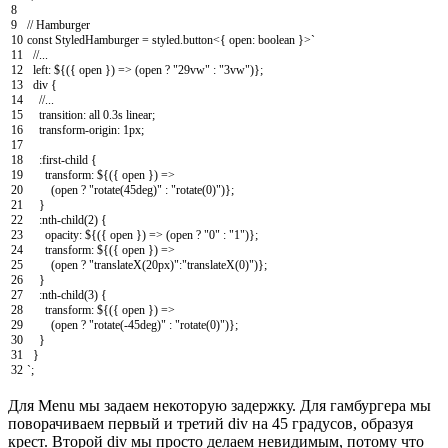
8
9
// Hamburger
10
const
StyledHamburger
=
styled
.
button
<
{
open
:
boolean
}
>
`
11
//...
12
left
:
$
{
(
{
open
}
)
=
>
(
open
?
"29vw"
:
"3vw"
)
}
;
13
div
{
14
//...
15
transition
:
all
0.3s
linear
;
16
transform
-
origin
:
1px
;
17
18
:
first
-
child
{
19
transform
:
$
{
(
{
open
}
)
=
>
20
(
open
?
"rotate(45deg)"
:
"rotate(0)"
)
}
;
21
}
22
:
nth
-
child
(
2
)
{
23
opacity
:
$
{
(
{
open
}
)
=
>
(
open
?
"0"
:
"1"
)
}
;
24
transform
:
$
{
(
{
open
}
)
=
>
25
(
open
?
"translateX(20px)"
:
"translateX(0)"
)
}
;
26
}
27
:
nth
-
child
(
3
)
{
28
transform
:
$
{
(
{
open
}
)
=
>
29
(
open
?
"rotate(-45deg)"
:
"rotate(0)"
)
}
;
30
}
31
}
32
`
;
Для Menu мы задаем некоторую задержку. Для гамбургера мы
поворачиваем первый и третий div на 45 градусов, образуя
крест. Второй div мы просто делаем невидимым, потому что