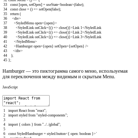
32
const
Menu
=
(
)
=
>
{
33
const
[
open
,
setOpen
]
=
useState
<
boolean
>
(
false
)
;
34
const
close
=
(
)
=
>
setOpen
(
false
)
;
35
return
(
36
<
div
>
37
<
StyledMenu
open
=
{
open
}
>
38
<
StyledLink
onClick
=
{
(
)
=
>
close
(
)
}
>
Link
1
<
/StyledLink
39
<StyledLink onClick={() => close()}>Link 2</S
tyledLink
40
<
StyledLink
onClick
=
{
(
)
=
>
close
(
)
}
>
Link
3
<
/StyledLink
41
</S
tyledMenu
>
42
<
Hamburger
open
=
{
open
}
setOpen
=
{
setOpen
}
/
>
43
<
/
div
>
44
)
;
45
}
;
Hamburger — это пиктограмма самого меню, используемая
для переключения между видимым и скрытым Menu.
JavaScript
1
import
React
from
"react"
;
2
import
styled
from
"styled-components"
;
3
4
import
{
colors
}
from
"../../global"
;
5
6
const
StyledHamburger
=
styled
.
button
<
{
open
:
boolean
}
>
`