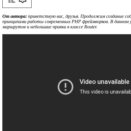
От автора:
приветствую вас, друзья. Продолжим создание со
принципами работы современных PHP фреймворков. В данном 
маршрутов и небольшие правки в классе Router.