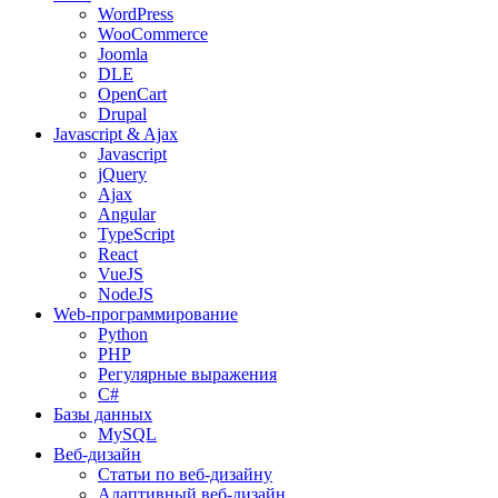
WordPress
WooCommerce
Joomla
DLE
OpenCart
Drupal
Javascript & Ajax
Javascript
jQuery
Ajax
Angular
TypeScript
React
VueJS
NodeJS
Web-программирование
Python
PHP
Регулярные выражения
C#
Базы данных
MySQL
Веб-дизайн
Статьи по веб-дизайну
Адаптивный веб-дизайн