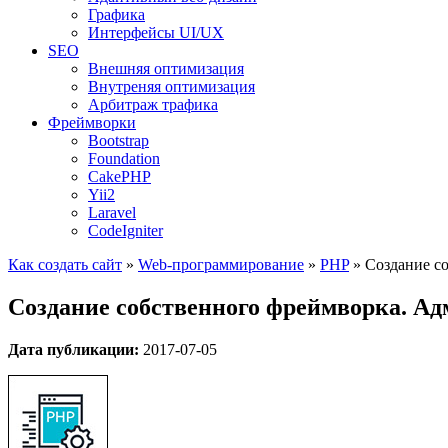
Графика
Интерфейсы UI/UX
SEO
Внешняя оптимизация
Внутреняя оптимизация
Арбитраж трафика
Фреймворки
Bootstrap
Foundation
CakePHP
Yii2
Laravel
CodeIgniter
Как создать сайт
»
Web-программирование
»
PHP
»
Создание со
Создание собственного фреймворка. Адм
Дата публикации:
2017-07-05