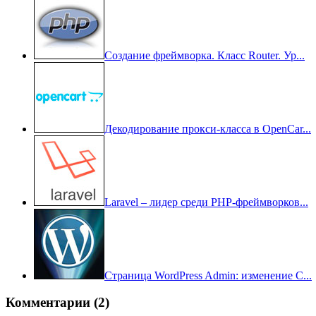
Создание фреймворка. Класс Router. Ур...
Декодирование прокси-класса в OpenCar...
Laravel – лидер среди PHP-фреймворков...
Страница WordPress Admin: изменение C...
Комментарии
(2)