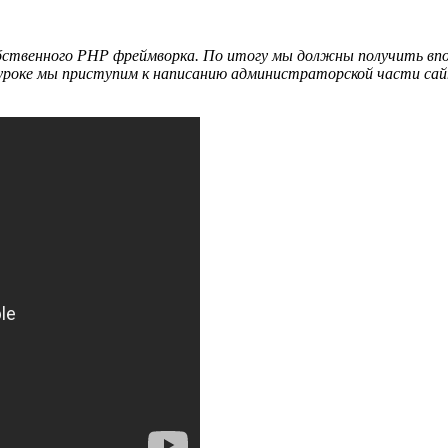
бственного PHP фреймворка. По итогу мы должны получить впол
уроке мы приступим к написанию администраторской части са