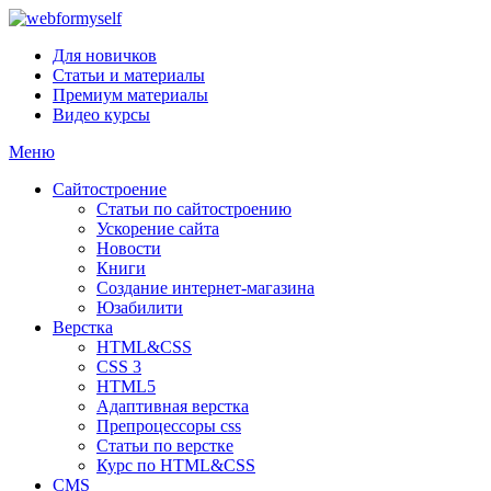
Для новичков
Статьи и материалы
Премиум материалы
Видео курсы
Меню
Сайтостроение
Статьи по сайтостроению
Ускорение сайта
Новости
Книги
Создание интернет-магазина
Юзабилити
Верстка
HTML&CSS
CSS 3
HTML5
Адаптивная верстка
Препроцессоры css
Статьи по верстке
Курс по HTML&CSS
CMS