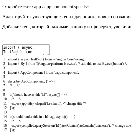
Откройте «src / app / app.component.spec.ts»
Адаптируйте существующие тесты для поиска нового названия: 
Добавьте тест, который нажимает кнопку и проверяет, увеличив
1
import
{
async
,
TestBed
}
from
'@angular/core/testing'
;
2
import
{
By
}
from
'@angular/platform-browser'
;
/* add this to use By.css('button') */
3
4
import
{
AppComponent
}
from
'./app.component'
;
5
6
describe
(
'AppComponent'
,
(
)
=
>
{
7
/* ... */
8
9
it
(
`
should
have
as
title
'lsl'
`
,
async
(
(
)
=
>
{
10
/* ... */
11
expect
(
app
.
title
)
.
toEqual
(
'Letslearn'
)
;
/* change title */
12
}
)
)
;
13
14
it
(
'should render title in a h1 tag'
,
async
(
(
)
=
>
{
15
/* ... */
16
expect
(
compiled
.
querySelector
(
'h1'
)
.
textContent
)
.
toContain
(
'Letslearn'
)
;
/* change title 
17
}
)
)
;