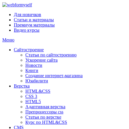
Для новичков
Статьи и материалы
Премиум материалы
Видео курсы
Меню
Сайтостроение
Статьи по сайтостроению
Ускорение сайта
Новости
Книги
Создание интернет-магазина
Юзабилити
Верстка
HTML&CSS
CSS 3
HTML5
Адаптивная верстка
Препроцессоры css
Статьи по верстке
Курс по HTML&CSS
CMS