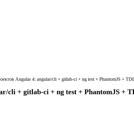
ектов Angular 4: angular/cli + gitlab-ci + ng test + PhantomJS + TD
/cli + gitlab-ci + ng test + PhantomJS + 