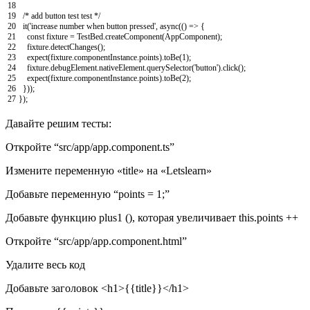
18
19
/* add button test test */
20
it
(
'increase number when button pressed'
,
async
(
(
)
=
>
{
21
const
fixture
=
TestBed
.
createComponent
(
AppComponent
)
;
22
fixture
.
detectChanges
(
)
;
23
expect
(
fixture
.
componentInstance
.
points
)
.
toBe
(
1
)
;
24
fixture
.
debugElement
.
nativeElement
.
querySelector
(
'button'
)
.
click
(
)
;
25
expect
(
fixture
.
componentInstance
.
points
)
.
toBe
(
2
)
;
26
}
)
)
;
27
}
)
;
Давайте решим тесты:
Откройте “src/app/app.component.ts”
Измените переменную «title» на «Letslearn»
Добавьте переменную “points = 1;”
Добавьте функцию plus1 (), которая увеличивает this.points ++
Откройте “src/app/app.component.html”
Удалите весь код
Добавьте заголовок <h1>{{title}}</h1>