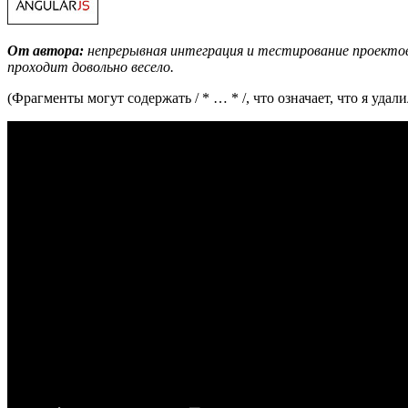
От автора:
непрерывная интеграция и тестирование проектов A
проходит довольно весело.
(Фрагменты могут содержать / * … * /, что означает, что я удал