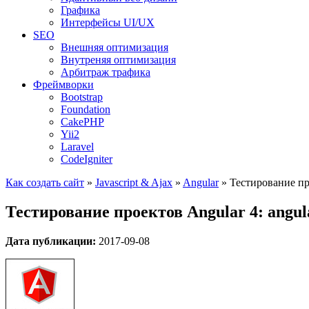
Графика
Интерфейсы UI/UX
SEO
Внешняя оптимизация
Внутреняя оптимизация
Арбитраж трафика
Фреймворки
Bootstrap
Foundation
CakePHP
Yii2
Laravel
CodeIgniter
Как создать сайт
»
Javascript & Ajax
»
Angular
»
Тестирование про
Тестирование проектов Angular 4: angular
Дата публикации:
2017-09-08