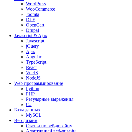
WordPress
WooCommerce
Joomla
DLE
OpenCart
Drupal
Javascript & Ajax
Javascript
jQuery
Ajax
Angular
TypeScript
React
VueJS
NodeJS
Web-программирование
Python
PHP
Регулярные выражения
C#
Базы данных
MySQL
Веб-дизайн
Статьи по веб-дизайну
Адаптивный веб-дизайн