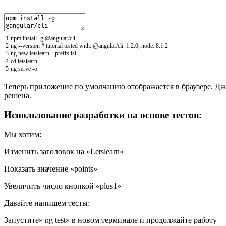
1
npm
install
-
g
@
angular
/
cli
2
ng
--
version
# tutorial tested with: @angular/cli: 1.2.0, node: 8.1.2
3
ng
new
letslearn
--
prefix
lsl
4
cd
letslearn
5
ng
serve
-
o
Теперь приложение по умолчанию отображается в браузере. Джона
решена.
Использование разработки на основе тестов:
Мы хотим:
Изменить заголовок на «Letslearn»
Показать значение «points»
Увеличить число кнопкой «plus1»
Давайте напишем тесты:
Запустите» ng test» в новом терминале и продолжайте работу