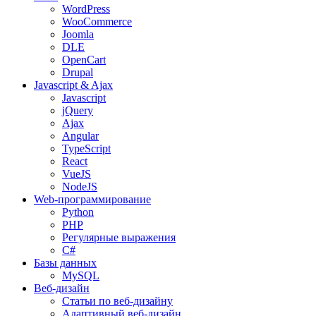
WordPress
WooCommerce
Joomla
DLE
OpenCart
Drupal
Javascript & Ajax
Javascript
jQuery
Ajax
Angular
TypeScript
React
VueJS
NodeJS
Web-программирование
Python
PHP
Регулярные выражения
C#
Базы данных
MySQL
Веб-дизайн
Статьи по веб-дизайну
Адаптивный веб-дизайн