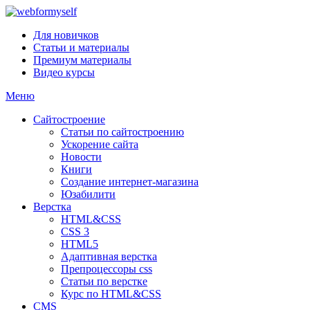
Для новичков
Статьи и материалы
Премиум материалы
Видео курсы
Меню
Сайтостроение
Статьи по сайтостроению
Ускорение сайта
Новости
Книги
Создание интернет-магазина
Юзабилити
Верстка
HTML&CSS
CSS 3
HTML5
Адаптивная верстка
Препроцессоры css
Статьи по верстке
Курс по HTML&CSS
CMS