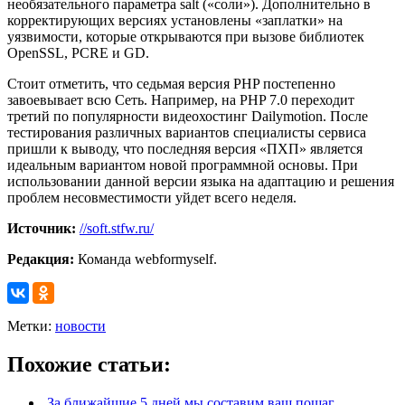
необязательного параметра salt («соли»). Дополнительно в
корректирующих версиях установлены «заплатки» на
уязвимости, которые открываются при вызове библиотек
OpenSSL, PCRE и GD.
Стоит отметить, что седьмая версия PHP постепенно
завоевывает всю Сеть. Например, на PHP 7.0 переходит
третий по популярности видеохостинг Dailymotion. После
тестирования различных вариантов специалисты сервиса
пришли к выводу, что последняя версия «ПХП» является
идеальным вариантом новой программной основы. При
использовании данной версии языка на адаптацию и решения
проблем несовместимости уйдет всего неделя.
Источник:
//soft.stfw.ru/
Редакция:
Команда webformyself.
Метки:
новости
Похожие статьи:
За ближайшие 5 дней мы составим ваш пошаг...