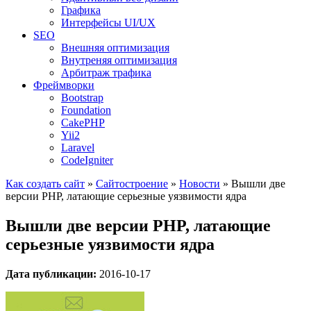
Графика
Интерфейсы UI/UX
SEO
Внешняя оптимизация
Внутреняя оптимизация
Арбитраж трафика
Фреймворки
Bootstrap
Foundation
CakePHP
Yii2
Laravel
CodeIgniter
Как создать сайт
»
Сайтостроение
»
Новости
»
Вышли две
версии PHP, латающие серьезные уязвимости ядра
Вышли две версии PHP, латающие
серьезные уязвимости ядра
Дата публикации:
2016-10-17