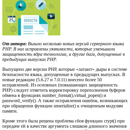
От автора:
Вышло несколько новых версий серверного языка
PHP. В них исправлены уязвимости, которые уменьшали
защищенность ядра технологии, и другие баги, допущенные в
предыдущих выпусках PHP.
Выпущено две версии PHP, которые «латают» дыры в системе
безопасности языка, допущенные в предыдущих выпусках. В
новые редакции (5.6.27 и 7.0.11) внесено более 50
исправлений. Из основных (повышающих защищенность
PHP) следует отметить корректировку переполнения буферов
обмена в функциях number_format(),virtual_popen() и
password_verify(). А также исправления ошибок, возникающих
при обращении функции unserialize() к очищенным модулям
памяти.
Кроме этого была решена проблема сбоя функции crypt() при
передаче ей в качестве аргумента слишком длинного значения